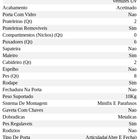
Vernizes Uv
Acabamento
Acetinado
Porta Com Vidro
Nao
Prateleiras (Qt)
2
Prateleiras Removiveis
Sim
Compartimentos (Nichos) (Qt)
0
Puxadores (Qt)
6
Sapateira
Nao
Maleiro
Sim
Cabideiro (Qt)
2
Espelho
Nao
Pes (Qt)
8
Rodape
Sim
Fechadura Na Porta
Nao
Peso Suportado
10Kg
Sistema De Montagem
Minifix E Parafusos
Gaveta Com Chaves
Nao
Dobradicas
Metalicas
Pes Regulaveis
Sim
Rodizios
Nao
Tipo De Porta
Articulada(Abre E Fecha)