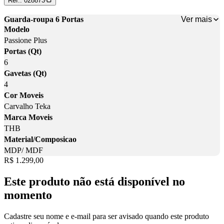
Ref.:
028873
Ver mais
Guarda-roupa 6 Portas
Modelo
Passione Plus
Portas (Qt)
6
Gavetas (Qt)
4
Cor Moveis
Carvalho Teka
Marca Moveis
THB
Material/Composicao
MDP/ MDF
Price:
R$ 1.299,00
Este produto não está disponível no
momento
Cadastre seu nome e e-mail para ser avisado quando este produto