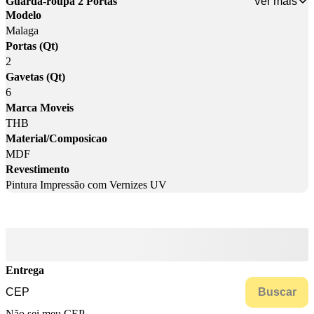
Ver mais
Guarda-roupa 2 Portas
Modelo
Malaga
Portas (Qt)
2
Gavetas (Qt)
6
Marca Moveis
THB
Material/Composicao
MDF
Revestimento
Pintura Impressão com Vernizes UV
Entrega
Buscar
Não sei meu CEP