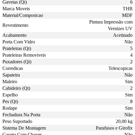
Gavetas (Qt)
6
Marca Moveis
THB
Material/Composicao
MDF
Pintura Impressão com
Revestimento
Vernizes UV
Acabamento
Acetinado
Porta Com Vidro
Não
Prateleiras (Qt)
5
Prateleiras Removiveis
4
Puxadores (Qt)
2
Corredicas
Telescopicas
Sapateira
Não
Maleiro
Sim
Cabideiro (Qt)
2
Espelho
Sim
Pes (Qt)
8
Rodape
Sim
Fechadura Na Porta
Não
Peso Suportado
20,00 kg
Sistema De Montagem
Parafusos e Girofix
Gaveta Com Chaves
Não