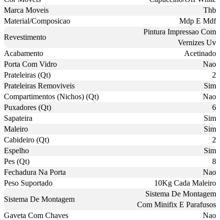
Marca Moveis
Thb
Material/Composicao
Mdp E Mdf
Pintura Impressao Com
Revestimento
Vernizes Uv
Acabamento
Acetinado
Porta Com Vidro
Nao
Prateleiras (Qt)
2
Prateleiras Removiveis
Sim
Compartimentos (Nichos) (Qt)
Nao
Puxadores (Qt)
6
Sapateira
Sim
Maleiro
Sim
Cabideiro (Qt)
2
Espelho
Sim
Pes (Qt)
8
Fechadura Na Porta
Nao
Peso Suportado
10Kg Cada Maleiro
Sistema De Montagem
Sistema De Montagem
Com Minifix E Parafusos
Gaveta Com Chaves
Nao