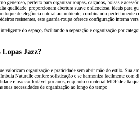
o generoso, perfeito para organizar roupas, calçados, bolsas e acessóri
ta qualidade, proporcionam abertura suave e silenciosa, ideais para gua
um toque de elegância natural ao ambiente, combinando perfeitamente c
ideiros resistentes, este guarda-roupa oferece configuração interna ver
nteligente do espaço, facilitando a separação e organização por catego
 Lopas Jazz?
e valorizam organização e praticidade sem abrir mão do estilo. Sua a
uia Naturalle confere sofisticação e se harmoniza facilmente com difer
idade e uso confortável por anos, enquanto o material MDP de alta qua
às suas necessidades de organização ao longo do tempo.