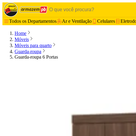
Todos os Departamentos
Ar e Ventilação
Celulares
Eletrod
Home
Móveis
Móveis para quarto
Guarda-roupa
Guarda-roupa 6 Portas