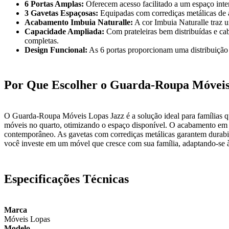
6 Portas Amplas:
Oferecem acesso facilitado a um espaço intern
3 Gavetas Espaçosas:
Equipadas com corrediças metálicas de al
Acabamento Imbuia Naturalle:
A cor Imbuia Naturalle traz 
Capacidade Ampliada:
Com prateleiras bem distribuídas e cab
completas.
Design Funcional:
As 6 portas proporcionam uma distribuição i
Por Que Escolher o Guarda-Roupa Móveis
O Guarda-Roupa Móveis Lopas Jazz é a solução ideal para famílias qu
móveis no quarto, otimizando o espaço disponível. O acabamento em Imb
contemporâneo. As gavetas com corrediças metálicas garantem durabil
você investe em um móvel que cresce com sua família, adaptando-se 
Especificações Técnicas
Marca
Móveis Lopas
Modelo