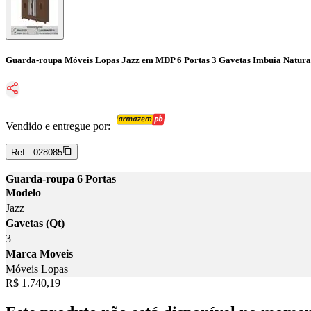
Guarda-roupa Móveis Lopas Jazz em MDP 6 Portas 3 Gavetas Imbuia Natura
Vendido e entregue por:
Ref.:
028085
Guarda-roupa 6 Portas
Modelo
Jazz
Gavetas (Qt)
3
Marca Moveis
Móveis Lopas
Price:
R$ 1.740,19