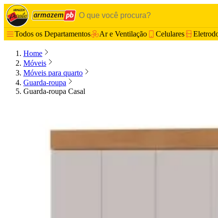
Todos os Departamentos
Ar e Ventilação
Celulares
Eletrod
Home
Móveis
Móveis para quarto
Guarda-roupa
Guarda-roupa Casal