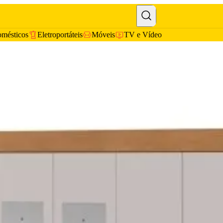
omésticos
Eletroportáteis
Móveis
TV e Vídeo