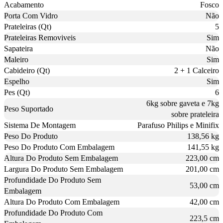
Acabamento
Fosco
Porta Com Vidro
Não
Prateleiras (Qt)
5
Prateleiras Removiveis
Sim
Sapateira
Não
Maleiro
Sim
Cabideiro (Qt)
2 + 1 Calceiro
Espelho
Sim
Pes (Qt)
6
6kg sobre gaveta e 7kg
Peso Suportado
sobre prateleira
Sistema De Montagem
Parafuso Philips e Minifix
Peso Do Produto
138,56 kg
Peso Do Produto Com Embalagem
141,55 kg
Altura Do Produto Sem Embalagem
223,00 cm
Largura Do Produto Sem Embalagem
201,00 cm
Profundidade Do Produto Sem
53,00 cm
Embalagem
Altura Do Produto Com Embalagem
42,00 cm
Profundidade Do Produto Com
223,5 cm