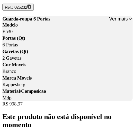
Ref.:
025232
Ver mais
Guarda-roupa 6 Portas
Modelo
E530
Portas (Qt)
6 Portas
Gavetas (Qt)
2 Gavetas
Cor Moveis
Branco
Marca Moveis
Kappesberg
Material/Composicao
Mdp
Price:
R$ 998,97
Este produto não está disponível no
momento