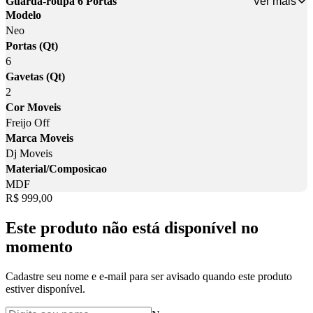
Ver mais
Guarda-roupa 6 Portas
Modelo
Neo
Portas (Qt)
6
Gavetas (Qt)
2
Cor Moveis
Freijo Off
Marca Moveis
Dj Moveis
Material/Composicao
MDF
Price:
R$ 999,00
Este produto não está disponível no
momento
Cadastre seu nome e e-mail para ser avisado quando este produto
estiver disponível.