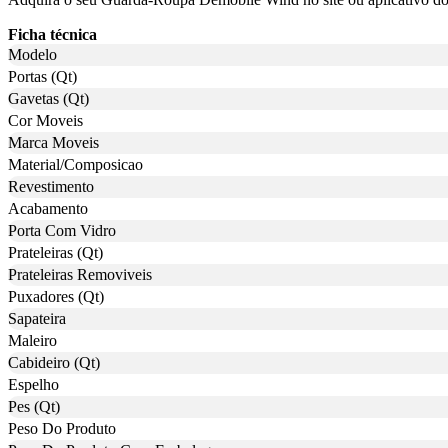
Ficha técnica
Modelo
Portas (Qt)
Gavetas (Qt)
Cor Moveis
Marca Moveis
Material/Composicao
Revestimento
Acabamento
Porta Com Vidro
Prateleiras (Qt)
Prateleiras Removiveis
Puxadores (Qt)
Sapateira
Maleiro
Cabideiro (Qt)
Espelho
Pes (Qt)
Peso Do Produto