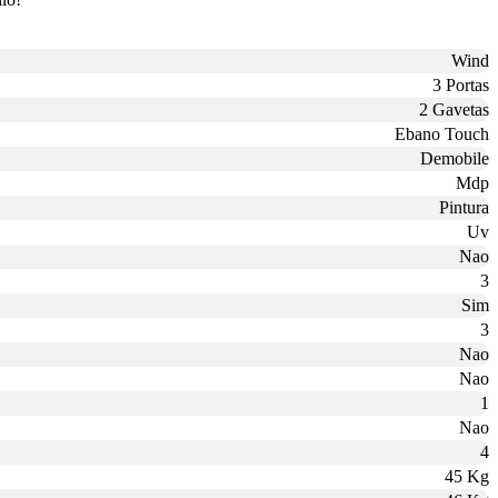
Wind
3 Portas
2 Gavetas
Ebano Touch
Demobile
Mdp
Pintura
Uv
Nao
3
Sim
3
Nao
Nao
1
Nao
4
45 Kg