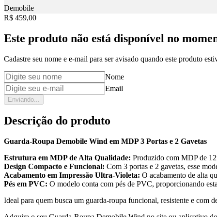
Demobile
Price:
R$ 459,00
Este produto não está disponível no mome
Cadastre seu nome e e-mail para ser avisado quando este produto estiv
Nome
Email
Enviando...
Descrição do produto
Guarda-Roupa Demobile Wind em MDP 3 Portas e 2 Gavetas
Estrutura em MDP de Alta Qualidade:
Produzido com MDP de 12mm,
Design Compacto e Funcional:
Com 3 portas e 2 gavetas, esse mode
Acabamento em Impressão Ultra-Violeta:
O acabamento de alta qua
Pés em PVC:
O modelo conta com pés de PVC, proporcionando estabi
Ideal para quem busca um guarda-roupa funcional, resistente e com 
Adquira o seu Guarda-Roupa Demobile Wind no site ou aplicativo do