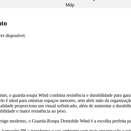
Mdp
nto
er disponível.
 o guarda-roupa Wind combina resistência e durabilidade para garant
lo é ideal para otimizar espaços menores, sem abrir mão da organização
lidade proporciona um visual sofisticado, além de aumentar a durabilid
lidade e maior resistência ao peso.
design moderno, o Guarda-Roupa Demobile Wind é a escolha perfeita pa
 Armazém PB e transforme o seu ambiente com mais organização e esti