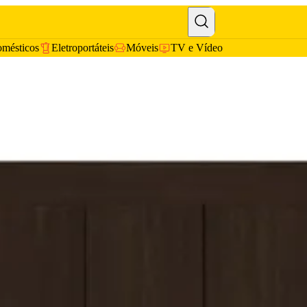
omésticos
Eletroportáteis
Móveis
TV e Vídeo