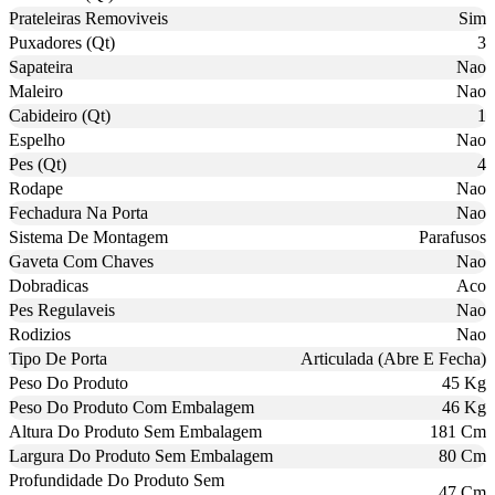
Prateleiras Removiveis
Sim
Puxadores (Qt)
3
Sapateira
Nao
Maleiro
Nao
Cabideiro (Qt)
1
Espelho
Nao
Pes (Qt)
4
Rodape
Nao
Fechadura Na Porta
Nao
Sistema De Montagem
Parafusos
Gaveta Com Chaves
Nao
Dobradicas
Aco
Pes Regulaveis
Nao
Rodizios
Nao
Tipo De Porta
Articulada (Abre E Fecha)
Peso Do Produto
45 Kg
Peso Do Produto Com Embalagem
46 Kg
Altura Do Produto Sem Embalagem
181 Cm
Largura Do Produto Sem Embalagem
80 Cm
Profundidade Do Produto Sem
47 Cm