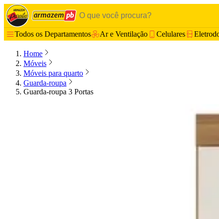
Todos os Departamentos
Ar e Ventilação
Celulares
Eletrod
Home
Móveis
Móveis para quarto
Guarda-roupa
Guarda-roupa 3 Portas