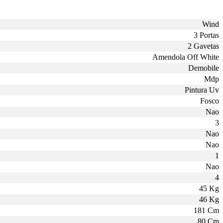
Wind
3 Portas
2 Gavetas
Amendola Off White
Demobile
Mdp
Pintura Uv
Fosco
Nao
3
Nao
Nao
1
Nao
4
45 Kg
46 Kg
181 Cm
80 Cm