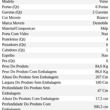
Modelo
Verso
Portas (Qt)
6 Portas
Gavetas (Qt)
2 Gavetas
Cor Moveis
Branco
Marca Moveis
Demobile
Material/Composicao
Mdp
Porta Com Vidro
Nao
Prateleiras (Qt)
4
Puxadores (Qt)
6
Cabideiro (Qt)
1
Espelho
Nao
Pes (Qt)
6
Peso Do Produto
84,6 Kg
Peso Do Produto Com Embalagem
86,6 Kg
Altura Do Produto Sem Embalagem
207 Cm
Largura Do Produto Sem Embalagem
180 Cm
Profundidade Do Produto Sem
47 Cm
Embalagem
Altura Do Produto Com Embalagem
17,5 cm
Profundidade Do Produto Com
390,5 cm
Embalagem