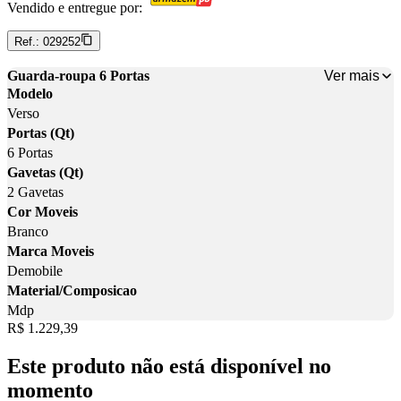
Vendido e entregue por:
Ref.:
029252
Ver mais
Guarda-roupa 6 Portas
Modelo
Verso
Portas (Qt)
6 Portas
Gavetas (Qt)
2 Gavetas
Cor Moveis
Branco
Marca Moveis
Demobile
Material/Composicao
Mdp
Price:
R$ 1.229,39
Este produto não está disponível no
momento