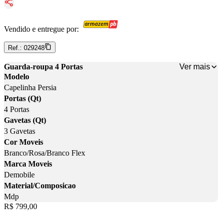
Vendido e entregue por:
Ref.:
029248
Ver mais
Guarda-roupa 4 Portas
Modelo
Capelinha Persia
Portas (Qt)
4 Portas
Gavetas (Qt)
3 Gavetas
Cor Moveis
Branco/Rosa/Branco Flex
Marca Moveis
Demobile
Material/Composicao
Mdp
Price:
R$ 799,00