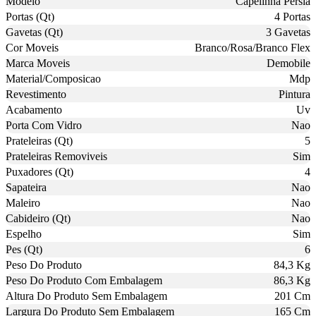
Modelo
Capelinha Persia
Portas (Qt)
4 Portas
Gavetas (Qt)
3 Gavetas
Cor Moveis
Branco/Rosa/Branco Flex
Marca Moveis
Demobile
Material/Composicao
Mdp
Revestimento
Pintura
Acabamento
Uv
Porta Com Vidro
Nao
Prateleiras (Qt)
5
Prateleiras Removiveis
Sim
Puxadores (Qt)
4
Sapateira
Nao
Maleiro
Nao
Cabideiro (Qt)
Nao
Espelho
Sim
Pes (Qt)
6
Peso Do Produto
84,3 Kg
Peso Do Produto Com Embalagem
86,3 Kg
Altura Do Produto Sem Embalagem
201 Cm
Largura Do Produto Sem Embalagem
165 Cm