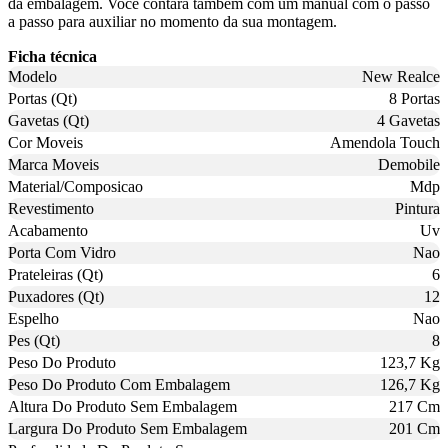
da embalagem. Você contará também com um manual com o passo
a passo para auxiliar no momento da sua montagem.
Ficha técnica
Modelo
New Realce
Portas (Qt)
8 Portas
Gavetas (Qt)
4 Gavetas
Cor Moveis
Amendola Touch
Marca Moveis
Demobile
Material/Composicao
Mdp
Revestimento
Pintura
Acabamento
Uv
Porta Com Vidro
Nao
Prateleiras (Qt)
6
Puxadores (Qt)
12
Espelho
Nao
Pes (Qt)
8
Peso Do Produto
123,7 Kg
Peso Do Produto Com Embalagem
126,7 Kg
Altura Do Produto Sem Embalagem
217 Cm
Largura Do Produto Sem Embalagem
201 Cm