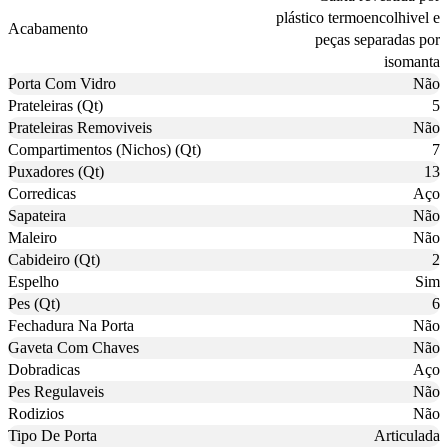
plástico termoencolhivel e
Acabamento
peças separadas por
isomanta
Porta Com Vidro
Não
Prateleiras (Qt)
5
Prateleiras Removiveis
Não
Compartimentos (Nichos) (Qt)
7
Puxadores (Qt)
13
Corredicas
Aço
Sapateira
Não
Maleiro
Não
Cabideiro (Qt)
2
Espelho
Sim
Pes (Qt)
6
Fechadura Na Porta
Não
Gaveta Com Chaves
Não
Dobradicas
Aço
Pes Regulaveis
Não
Rodizios
Não
Tipo De Porta
Articulada