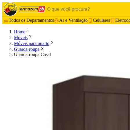
Todos os Departamentos
Ar e Ventilação
Celulares
Eletrod
Home
Móveis
Móveis para quarto
Guarda-roupa
Guarda-roupa Casal