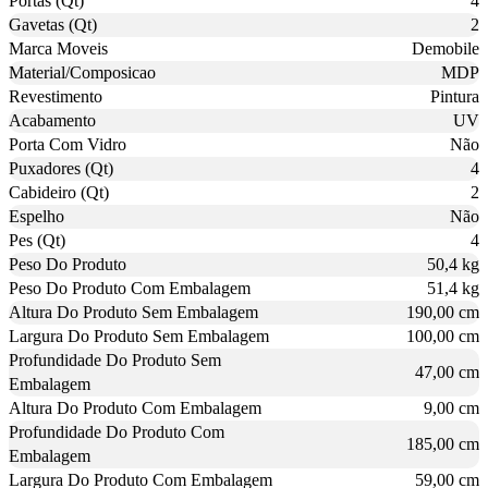
Portas (Qt)
4
Gavetas (Qt)
2
Marca Moveis
Demobile
Material/Composicao
MDP
Revestimento
Pintura
Acabamento
UV
Porta Com Vidro
Não
Puxadores (Qt)
4
Cabideiro (Qt)
2
Espelho
Não
Pes (Qt)
4
Peso Do Produto
50,4 kg
Peso Do Produto Com Embalagem
51,4 kg
Altura Do Produto Sem Embalagem
190,00 cm
Largura Do Produto Sem Embalagem
100,00 cm
Profundidade Do Produto Sem
47,00 cm
Embalagem
Altura Do Produto Com Embalagem
9,00 cm
Profundidade Do Produto Com
185,00 cm
Embalagem
Largura Do Produto Com Embalagem
59,00 cm