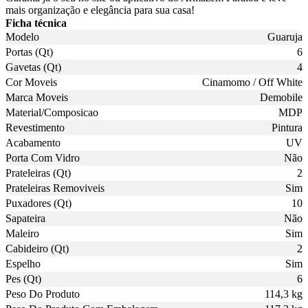
mais organização e elegância para sua casa!
Ficha técnica
Modelo
Guaruja
Portas (Qt)
6
Gavetas (Qt)
4
Cor Moveis
Cinamomo / Off White
Marca Moveis
Demobile
Material/Composicao
MDP
Revestimento
Pintura
Acabamento
UV
Porta Com Vidro
Não
Prateleiras (Qt)
2
Prateleiras Removiveis
Sim
Puxadores (Qt)
10
Sapateira
Não
Maleiro
Sim
Cabideiro (Qt)
2
Espelho
Sim
Pes (Qt)
6
Peso Do Produto
114,3 kg