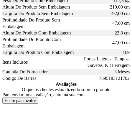
Peso Do Produto Com Embalagem
117,3 kg
Altura Do Produto Sem Embalagem
219,00 cm
Largura Do Produto Sem Embalagem
192,00 cm
Profundidade Do Produto Sem
47,00 cm
Embalagem
Altura Do Produto Com Embalagem
22,8 cm
Profundidade Do Produto Com
47,00 cm
Embalagem
Largura Do Produto Com Embalagem
169
Portas Laterais, Tampos,
Itens Inclusos
Gavetas, Kit Ferragem
Garantia Do Fornecedor
3 Meses
Codigo De Barras
7895183121702
Avaliações
O que os clientes estão dizendo sobre o produto
Para enviar uma avaliação, entre na sua conta.
Entrar para avaliar