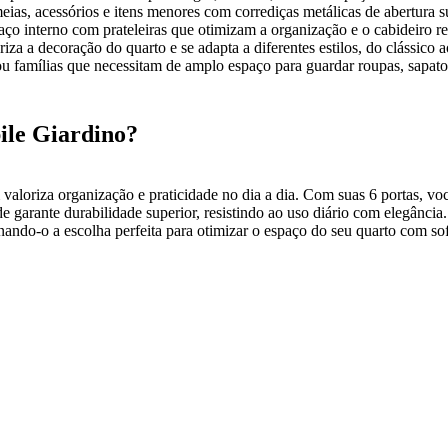
eias, acessórios e itens menores com corrediças metálicas de abertura s
aço interno com prateleiras que otimizam a organização e o cabideiro re
za a decoração do quarto e se adapta a diferentes estilos, do clássico
ou famílias que necessitam de amplo espaço para guardar roupas, sapatos
le Giardino?
valoriza organização e praticidade no dia a dia. Com suas 6 portas, voc
arante durabilidade superior, resistindo ao uso diário com elegância.
ando-o a escolha perfeita para otimizar o espaço do seu quarto com sof