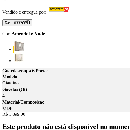
Vendido e entregue por:
Ref.:
033268
Cor
:
Amendola/ Nude
Cor: Amendola/ Nude
Cor: Cinamomo/ Off White
Guarda-roupa 6 Portas
Modelo
Giardino
Gavetas (Qt)
4
Material/Composicao
MDP
Price:
R$ 1.899,00
Este produto não está disponível no mome