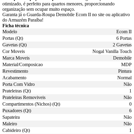
otimizado, é perfeito para quartos menores, proporcionando
organização sem ocupar muito espaço.
Garanta já o Guarda-Roupa Demobile Ecom II no site ou aplicativo
do Armazém Paraíba!
Ficha técnica
Modelo
Ecom II
Portas (Qt)
6 Portas
Gavetas (Qt)
2 Gavetas
Cor Moveis
Nogal Vanilla Touch
Marca Moveis
Demobile
Material/Composicao
MDP
Revestimento
Pintura
Acabamento
Normal
Porta Com Vidro
Não
Prateleiras (Qt)
1
Prateleiras Removiveis
Não
Compartimentos (Nichos) (Qt)
0
Puxadores (Qt)
6
Sapateira
Não
Maleiro
Não
Cabideiro (Qt)
1