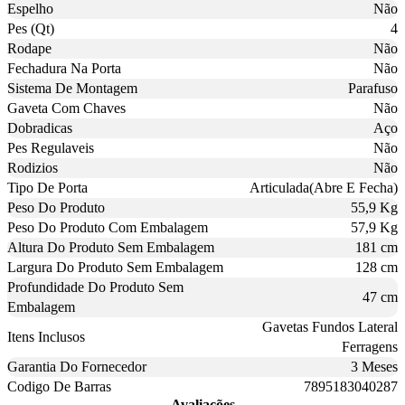
Espelho
Não
Pes (Qt)
4
Rodape
Não
Fechadura Na Porta
Não
Sistema De Montagem
Parafuso
Gaveta Com Chaves
Não
Dobradicas
Aço
Pes Regulaveis
Não
Rodizios
Não
Tipo De Porta
Articulada(Abre E Fecha)
Peso Do Produto
55,9 Kg
Peso Do Produto Com Embalagem
57,9 Kg
Altura Do Produto Sem Embalagem
181 cm
Largura Do Produto Sem Embalagem
128 cm
Profundidade Do Produto Sem
47 cm
Embalagem
Gavetas Fundos Lateral
Itens Inclusos
Ferragens
Garantia Do Fornecedor
3 Meses
Codigo De Barras
7895183040287
Avaliações