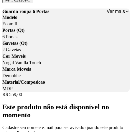
Ref.:
029269
Ver mais
Guarda-roupa 6 Portas
Modelo
Ecom II
Portas (Qt)
6 Portas
Gavetas (Qt)
2 Gavetas
Cor Moveis
Nogal Vanilla Touch
Marca Moveis
Demobile
Material/Composicao
MDP
Price:
R$ 559,00
Este produto não está disponível no
momento
Cadastre seu nome e e-mail para ser avisado quando este produto