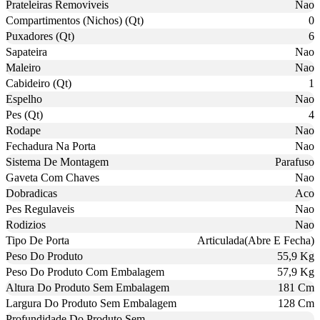
Prateleiras Removiveis
Nao
Compartimentos (Nichos) (Qt)
0
Puxadores (Qt)
6
Sapateira
Nao
Maleiro
Nao
Cabideiro (Qt)
1
Espelho
Nao
Pes (Qt)
4
Rodape
Nao
Fechadura Na Porta
Nao
Sistema De Montagem
Parafuso
Gaveta Com Chaves
Nao
Dobradicas
Aco
Pes Regulaveis
Nao
Rodizios
Nao
Tipo De Porta
Articulada(Abre E Fecha)
Peso Do Produto
55,9 Kg
Peso Do Produto Com Embalagem
57,9 Kg
Altura Do Produto Sem Embalagem
181 Cm
Largura Do Produto Sem Embalagem
128 Cm
Profundidade Do Produto Sem