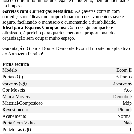
fosco, conferindo um toque elegante e moderno, além de facilidade
na limpeza.
Gavetas com Corrediças Metálicas:
As gavetas contam com
corrediças metálicas que proporcionam um deslizamento suave e
seguro, facilitando o manuseio e aumentando a durabilidade.
Ideal para Espaços Compactos:
Com design compacto e
otimizado, é perfeito para quartos menores, proporcionando
organização sem ocupar muito espaço.
Garanta já o Guarda-Roupa Demobile Ecom II no site ou aplicativo
do Armazém Paraíba!
Ficha técnica
Modelo
Ecom II
Portas (Qt)
6 Portas
Gavetas (Qt)
2 Gavetas
Cor Moveis
Aco
Marca Moveis
Demobile
Material/Composicao
Mdp
Revestimento
Pintura
Acabamento
Normal
Porta Com Vidro
Nao
Prateleiras (Qt)
1