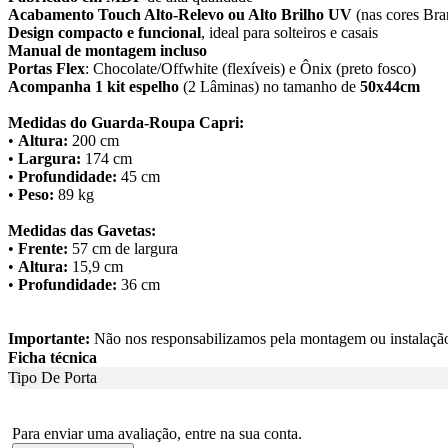
Acabamento Touch Alto-Relevo ou Alto Brilho UV
(nas cores Bra
Design compacto e funcional
, ideal para solteiros e casais
Manual de montagem incluso
Portas Flex
: Chocolate/Offwhite (flexíveis) e Ônix (preto fosco)
Acompanha 1 kit espelho
(2 Lâminas) no tamanho de
50x44cm
Medidas do Guarda-Roupa Capri:
•
Altura:
200 cm
•
Largura:
174 cm
•
Profundidade:
45 cm
•
Peso:
89 kg
Medidas das Gavetas:
•
Frente:
57 cm de largura
•
Altura:
15,9 cm
•
Profundidade:
36 cm
Importante:
Não nos responsabilizamos pela montagem ou instalação 
Ficha técnica
Tipo De Porta
Para enviar uma avaliação, entre na sua conta.