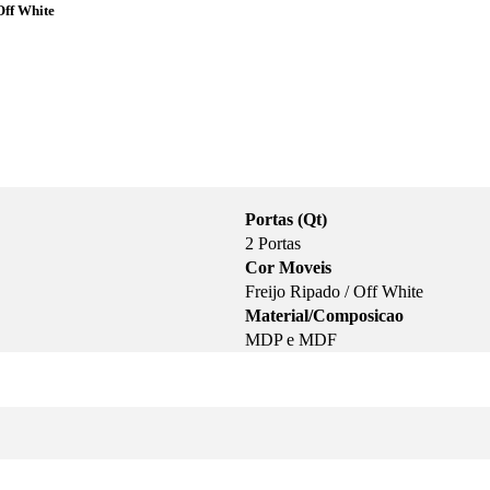
ff White
Portas (Qt)
2 Portas
Cor Moveis
Freijo Ripado / Off White
Material/Composicao
MDP e MDF