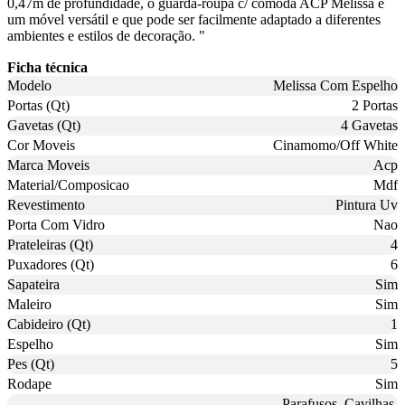
0,47m de profundidade, o guarda-roupa c/ cômoda ACP Melissa é
um móvel versátil e que pode ser facilmente adaptado a diferentes
ambientes e estilos de decoração. "
Ficha técnica
Modelo
Melissa Com Espelho
Portas (Qt)
2 Portas
Gavetas (Qt)
4 Gavetas
Cor Moveis
Cinamomo/Off White
Marca Moveis
Acp
Material/Composicao
Mdf
Revestimento
Pintura Uv
Porta Com Vidro
Nao
Prateleiras (Qt)
4
Puxadores (Qt)
6
Sapateira
Sim
Maleiro
Sim
Cabideiro (Qt)
1
Espelho
Sim
Pes (Qt)
5
Rodape
Sim
Parafusos, Cavilhas,