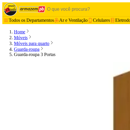
Todos os Departamentos
Ar e Ventilação
Celulares
Eletrod
Home
Móveis
Móveis para quarto
Guarda-roupa
Guarda-roupa 3 Portas