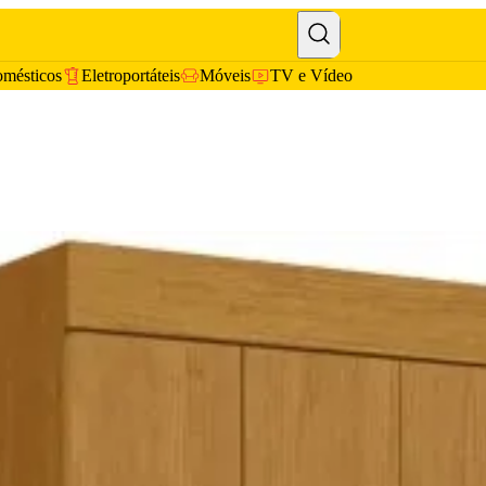
omésticos
Eletroportáteis
Móveis
TV e Vídeo