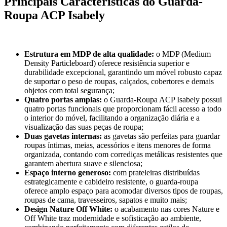
Principais Características do Guarda-
Roupa ACP Isabely
Estrutura em MDP de alta qualidade:
o MDP (Medium
Density Particleboard) oferece resistência superior e
durabilidade excepcional, garantindo um móvel robusto capaz
de suportar o peso de roupas, calçados, cobertores e demais
objetos com total segurança;
Quatro portas amplas:
o Guarda-Roupa ACP Isabely possui
quatro portas funcionais que proporcionam fácil acesso a todo
o interior do móvel, facilitando a organização diária e a
visualização das suas peças de roupa;
Duas gavetas internas:
as gavetas são perfeitas para guardar
roupas íntimas, meias, acessórios e itens menores de forma
organizada, contando com corrediças metálicas resistentes que
garantem abertura suave e silenciosa;
Espaço interno generoso:
com prateleiras distribuídas
estrategicamente e cabideiro resistente, o guarda-roupa
oferece amplo espaço para acomodar diversos tipos de roupas,
roupas de cama, travesseiros, sapatos e muito mais;
Design Nature Off White:
o acabamento nas cores Nature e
Off White traz modernidade e sofisticação ao ambiente,