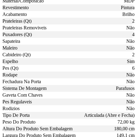
Material/Composicao
MDP
Revestimento
Pintura
Acabamento
Brilho
Prateleiras (Qt)
2
Prateleiras Removiveis
Não
Puxadores (Qt)
4
Sapateira
Não
Maleiro
Não
Cabideiro (Qt)
2
Espelho
Sim
Pes (Qt)
6
Rodape
Não
Fechadura Na Porta
Não
Sistema De Montagem
Parafusos
Gaveta Com Chaves
Não
Pes Regulaveis
Não
Rodizios
Não
Tipo De Porta
Articulada (Abre e Fecha)
Peso Do Produto
72,00 kg
Altura Do Produto Sem Embalagem
180,00 cm
Largura Do Produto Sem Embalagem
149,1 cm