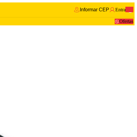
Informar CEP
Entrar
0
Ofertas