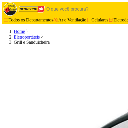
Todos os Departamentos
Ar e Ventilação
Celulares
Eletrod
Home
Eletroportáteis
Grill e Sanduicheira