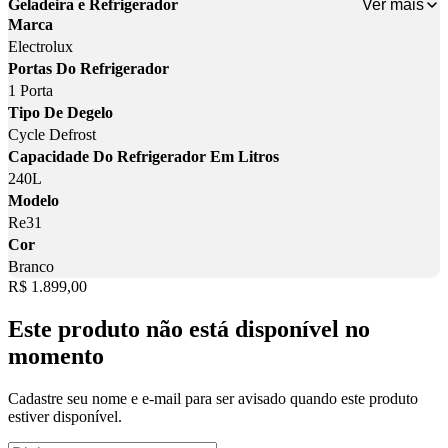
Ver mais
Geladeira e Refrigerador
Marca
Electrolux
Portas Do Refrigerador
1 Porta
Tipo De Degelo
Cycle Defrost
Capacidade Do Refrigerador Em Litros
240L
Modelo
Re31
Cor
Branco
Price:
R$ 1.899,00
Este produto não está disponível no
momento
Cadastre seu nome e e-mail para ser avisado quando este produto
estiver disponível.