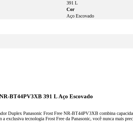
391 L
Cor
Aço Escovado
ree NR-BT44PV3XB 391 L Aço Escovado
erador Duplex Panasonic Frost Free NR-BT44PV3XB combina capacidade
om a exclusiva tecnologia Frost Free da Panasonic, você nunca mais pr