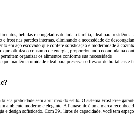
mentos, bebidas e congelados de toda a família, ideal para residência
e frost nas paredes internas, eliminando a necessidade de descongelam
o em aço escovado que confere sofisticação e modernidade à cozinha,
 que otimiza o consumo de energia, proporcionando economia na cont
 permitem organizar os alimentos conforme sua necessidade
 que mantêm a umidade ideal para preservar o frescor de hortaliças e f
ic?
ca praticidade sem abrir mão do estilo. O sistema Frost Free garant
m ambiente moderno e elegante. A Panasonic é uma marca reconhecida 
ia e design sofisticado. Com 391 litros de capacidade, você tem espaç