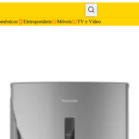
omésticos
Eletroportáteis
Móveis
TV e Vídeo