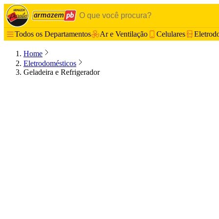
Todos os Departamentos
Ar e Ventilação
Celulares
Eletrod
Home
Eletrodomésticos
Geladeira e Refrigerador