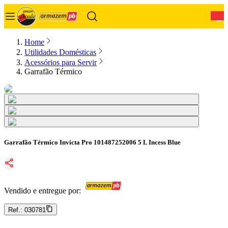
0
Home
Utilidades Domésticas
Acessórios para Servir
Garrafão Térmico
Garrafão Térmico Invicta Pro 101487252006 5 L Incess Blue
Vendido e entregue por:
Ref.:
030781