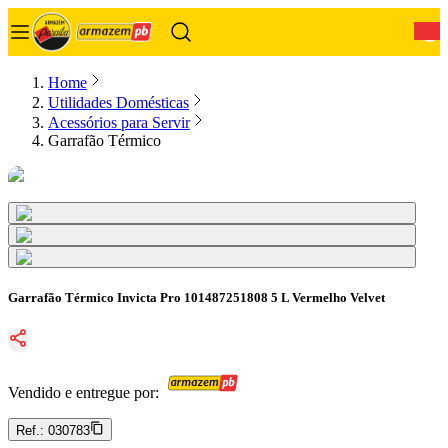
0
Home
Utilidades Domésticas
Acessórios para Servir
Garrafão Térmico
Garrafão Térmico Invicta Pro 101487251808 5 L Vermelho Velvet
Vendido e entregue por:
Ref.:
030783