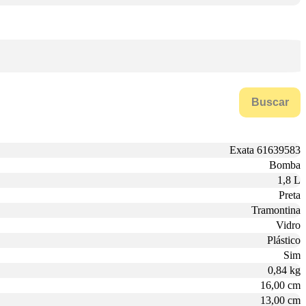
Buscar
Exata 61639583
Bomba
1,8 L
Preta
Tramontina
Vidro
Plástico
Sim
0,84 kg
16,00 cm
13,00 cm