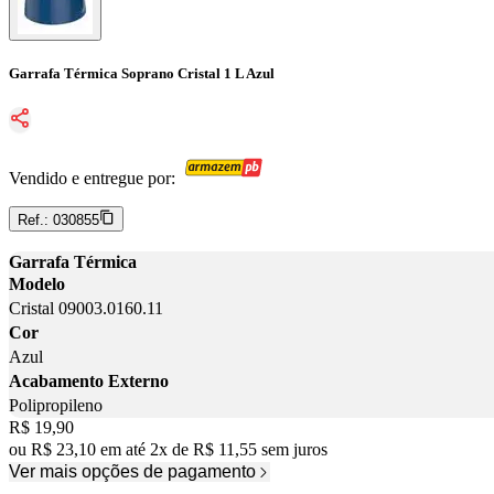
Garrafa Térmica Soprano Cristal 1 L Azul
Vendido e entregue por:
Ref.:
030855
Garrafa Térmica
Modelo
Cristal 09003.0160.11
Cor
Azul
Acabamento Externo
Polipropileno
Price:
R$ 19,90
ou
R$ 23,10
em até
2
x
de
R$ 11,55
sem juros
Ver mais opções de pagamento