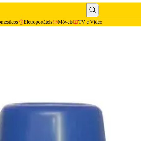
omésticos
Eletroportáteis
Móveis
TV e Vídeo