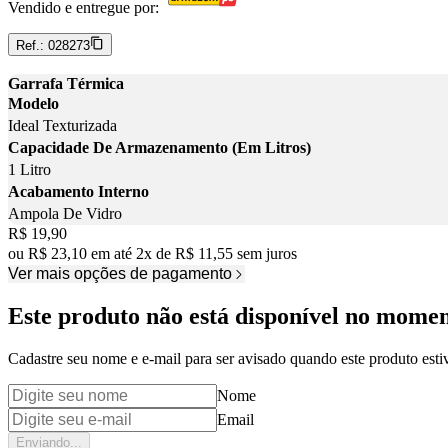
Vendido e entregue por:
Ref.:
028273
Garrafa Térmica
Modelo
Ideal Texturizada
Capacidade De Armazenamento (Em Litros)
1 Litro
Acabamento Interno
Ampola De Vidro
Price:
R$ 19,90
ou
R$ 23,10
em até
2
x
de
R$ 11,55
sem juros
Ver mais opções de pagamento
Este produto não está disponível no mome
Cadastre seu nome e e-mail para ser avisado quando este produto estiv
Nome
Email
Enviando...