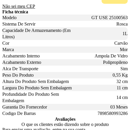
Não sei meu CEP
Ficha técnica
Modelo
GT USE 25100563
Sistema De Servir
Rosca
Capacidade De Armazenamento (Em
1L
Litros)
Cor
Carvão
Marca
Mor
Acabamento Interno
Ampola De Vidro
Acabamento Externo
Polipropileno
Alca De Transporte
Sim
Peso Do Produto
0,55 Kg
Altura Do Produto Sem Embalagem
32 cm
Largura Do Produto Sem Embalagem
11 cm
Profundidade Do Produto Sem
14 cm
Embalagem
Garantia Do Fornecedor
03 Meses
Codigo De Barras
7898580993286
Avaliações
O que os clientes estão dizendo sobre o produto
Para enviar uma avaliação, entre na sua conta.