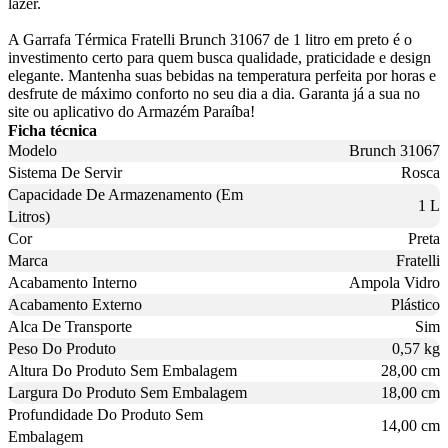
lazer.
A Garrafa Térmica Fratelli Brunch 31067 de 1 litro em preto é o
investimento certo para quem busca qualidade, praticidade e design
elegante. Mantenha suas bebidas na temperatura perfeita por horas e
desfrute de máximo conforto no seu dia a dia. Garanta já a sua no
site ou aplicativo do Armazém Paraíba!
Ficha técnica
Modelo
Brunch 31067
Sistema De Servir
Rosca
Capacidade De Armazenamento (Em
1 L
Litros)
Cor
Preta
Marca
Fratelli
Acabamento Interno
Ampola Vidro
Acabamento Externo
Plástico
Alca De Transporte
Sim
Peso Do Produto
0,57 kg
Altura Do Produto Sem Embalagem
28,00 cm
Largura Do Produto Sem Embalagem
18,00 cm
Profundidade Do Produto Sem
14,00 cm
Embalagem