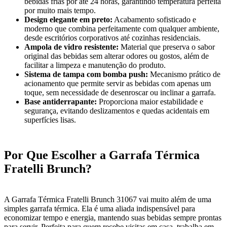
bebidas frias por até 24 horas, garantindo temperatura perfeita
por muito mais tempo.
Design elegante em preto:
Acabamento sofisticado e
moderno que combina perfeitamente com qualquer ambiente,
desde escritórios corporativos até cozinhas residenciais.
Ampola de vidro resistente:
Material que preserva o sabor
original das bebidas sem alterar odores ou gostos, além de
facilitar a limpeza e manutenção do produto.
Sistema de tampa com bomba push:
Mecanismo prático de
acionamento que permite servir as bebidas com apenas um
toque, sem necessidade de desenroscar ou inclinar a garrafa.
Base antiderrapante:
Proporciona maior estabilidade e
segurança, evitando deslizamentos e quedas acidentais em
superfícies lisas.
Por Que Escolher a Garrafa Térmica
Fratelli Brunch?
A Garrafa Térmica Fratelli Brunch 31067 vai muito além de uma
simples garrafa térmica. Ela é uma aliada indispensável para
economizar tempo e energia, mantendo suas bebidas sempre prontas
para servir. Perfeita para quem recebe visitas em casa, trabalha em