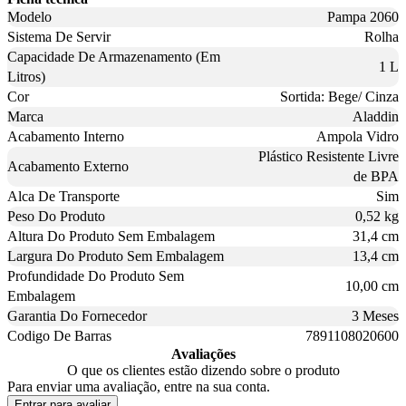
Modelo
Pampa 2060
Sistema De Servir
Rolha
Capacidade De Armazenamento (Em
1 L
Litros)
Cor
Sortida: Bege/ Cinza
Marca
Aladdin
Acabamento Interno
Ampola Vidro
Plástico Resistente Livre
Acabamento Externo
de BPA
Alca De Transporte
Sim
Peso Do Produto
0,52 kg
Altura Do Produto Sem Embalagem
31,4 cm
Largura Do Produto Sem Embalagem
13,4 cm
Profundidade Do Produto Sem
10,00 cm
Embalagem
Garantia Do Fornecedor
3 Meses
Codigo De Barras
7891108020600
Avaliações
O que os clientes estão dizendo sobre o produto
Para enviar uma avaliação, entre na sua conta.
Entrar para avaliar