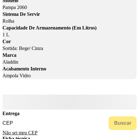
Modelo
Pampa 2060
Sistema De Servir
Rolha
Capacidade De Armazenamento (Em Litros)
1 L
Cor
Sortida: Bege/ Cinza
Marca
Aladdin
Acabamento Interno
Ampola Vidro
Entrega
Buscar
Não sei meu CEP
Ficha técnica