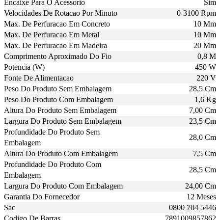
Encaixe Para O Acessorio
Sim
Velocidades De Rotacao Por Minuto
0-3100 Rpm
Max. De Perfuracao Em Concreto
10 Mm
Max. De Perfuracao Em Metal
10 Mm
Max. De Perfuracao Em Madeira
20 Mm
Comprimento Aproximado Do Fio
0,8 M
Potencia (W)
450 W
Fonte De Alimentacao
220 V
Peso Do Produto Sem Embalagem
28,5 Cm
Peso Do Produto Com Embalagem
1,6 Kg
Altura Do Produto Sem Embalagem
7,00 Cm
Largura Do Produto Sem Embalagem
23,5 Cm
Profundidade Do Produto Sem
28,0 Cm
Embalagem
Altura Do Produto Com Embalagem
7,5 Cm
Profundidade Do Produto Com
28,5 Cm
Embalagem
Largura Do Produto Com Embalagem
24,00 Cm
Garantia Do Fornecedor
12 Meses
Sac
0800 704 5446
Codigo De Barras
7891009857862