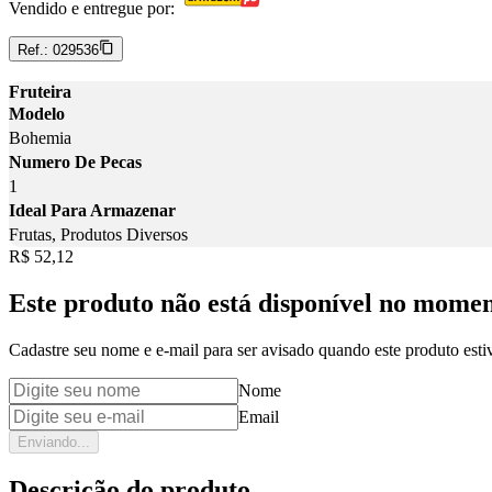
Vendido e entregue por:
Ref.:
029536
Fruteira
Modelo
Bohemia
Numero De Pecas
1
Ideal Para Armazenar
Frutas, Produtos Diversos
Price:
R$ 52,12
Este produto não está disponível no mome
Cadastre seu nome e e-mail para ser avisado quando este produto estiv
Nome
Email
Enviando...
Descrição do produto