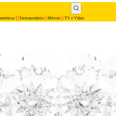
omésticos
Eletroportáteis
Móveis
TV e Vídeo