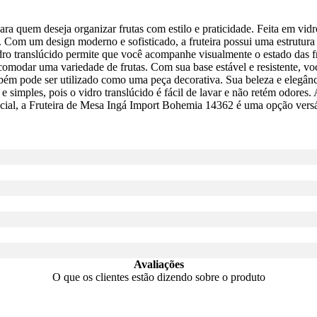
a quem deseja organizar frutas com estilo e praticidade. Feita em vidro 
s. Com um design moderno e sofisticado, a fruteira possui uma estrutur
idro translúcido permite que você acompanhe visualmente o estado das f
dar uma variedade de frutas. Com sua base estável e resistente, você
mbém pode ser utilizado como uma peça decorativa. Sua beleza e elegânci
e simples, pois o vidro translúcido é fácil de lavar e não retém odore
cial, a Fruteira de Mesa Ingá Import Bohemia 14362 é uma opção versá
Avaliações
O que os clientes estão dizendo sobre o produto