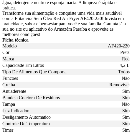
água, detergente neutro e esponja macia. A limpeza é rápida e
prática.
Transforme sua alimentação e conquiste uma vida mais saudável
com a Fritadeira Sem Óleo Red Air Fryer AF420-220! Invista em
praticidade, sabor e bem-estar para você e sua família. Garanta já a
sua no site ou aplicativo do Armazém Paraíba e aproveite as
melhores condições!
Ficha técnica
Modelo
AF420-220
Cor
Preta
Marca
Red
Capacidade Em Litros
4,2 L
Tipo De Alimentos Que Comporta
Todos
Funcoes
Não
Grelha
Removível
Antiaderente
Sim
Bandeja Coletora De Residuos
Sim
Tampa
Não
Luz Indicadora
Sim
Desligamento Automatico
Sim
Controle De Temperatura
Sim
Timer
Sim