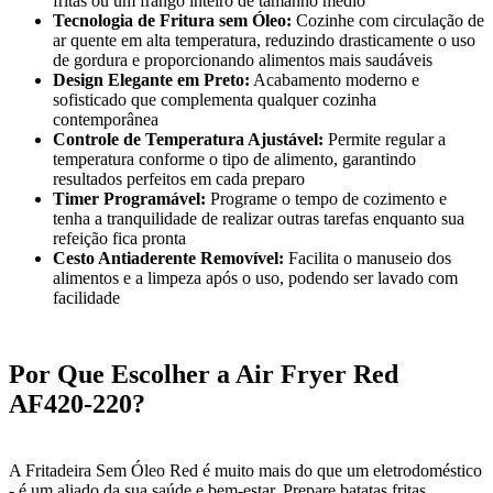
fritas ou um frango inteiro de tamanho médio
Tecnologia de Fritura sem Óleo:
Cozinhe com circulação de
ar quente em alta temperatura, reduzindo drasticamente o uso
de gordura e proporcionando alimentos mais saudáveis
Design Elegante em Preto:
Acabamento moderno e
sofisticado que complementa qualquer cozinha
contemporânea
Controle de Temperatura Ajustável:
Permite regular a
temperatura conforme o tipo de alimento, garantindo
resultados perfeitos em cada preparo
Timer Programável:
Programe o tempo de cozimento e
tenha a tranquilidade de realizar outras tarefas enquanto sua
refeição fica pronta
Cesto Antiaderente Removível:
Facilita o manuseio dos
alimentos e a limpeza após o uso, podendo ser lavado com
facilidade
Por Que Escolher a Air Fryer Red
AF420-220?
A Fritadeira Sem Óleo Red é muito mais do que um eletrodoméstico
- é um aliado da sua saúde e bem-estar. Prepare batatas fritas