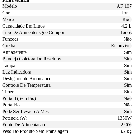
Ficha técnica
Modelo
AF-107
Cor
Preta
Marca
Kian
Capacidade Em Litros
4,2 L
Tipo De Alimentos Que Comporta
Todos
Funcoes
Não
Grelha
Removível
Antiaderente
Sim
Bandeja Coletora De Residuos
Sim
Tampa
Sim
Luz Indicadora
Sim
Desligamento Automatico
Sim
Controle De Temperatura
Sim
Timer
Sim
Portatil (Sem Fio)
Não
Porta Fio
Não
Pode Ser Levado A Mesa
Sim
Potencia (W)
1350W
Fonte De Alimentacao
220V
Peso Do Produto Sem Embalagem
3,2 kg