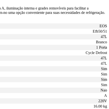
, iluminação interna e grades removíveis para facilitar a
am-no uma opção conveniente para suas necessidades de refrigeração.
EOS
Efb50/51
47L
Branco
1 Porta
Cycle Defrost
47L
47L
Sim
Sim
Sim
Sim
Nao
A
220V
16.00 kg