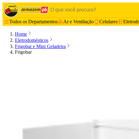
Todos os Departamentos
Ar e Ventilação
Celulares
Eletrod
Home
Eletrodomésticos
Frigobar e Mini Geladeira
Frigobar