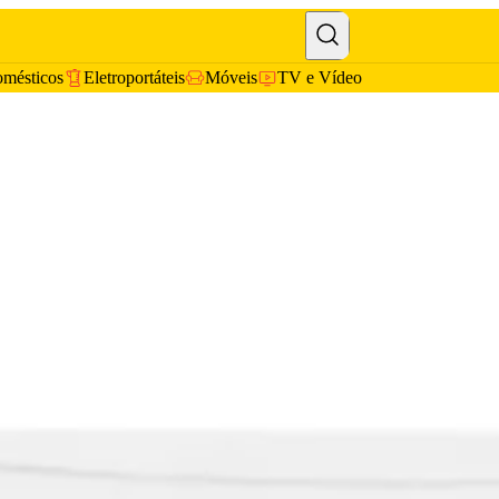
omésticos
Eletroportáteis
Móveis
TV e Vídeo