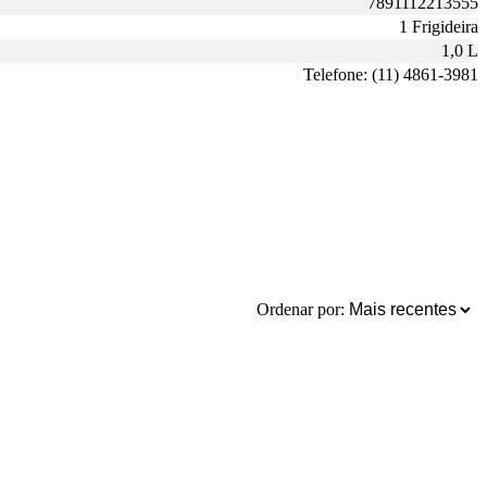
7891112213555
1 Frigideira
1,0 L
Telefone: (11) 4861-3981
Ordenar por: