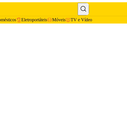
omésticos
Eletroportáteis
Móveis
TV e Vídeo