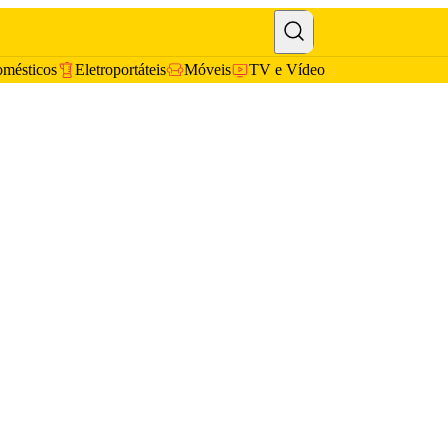
omésticos
Eletroportáteis
Móveis
TV e Vídeo