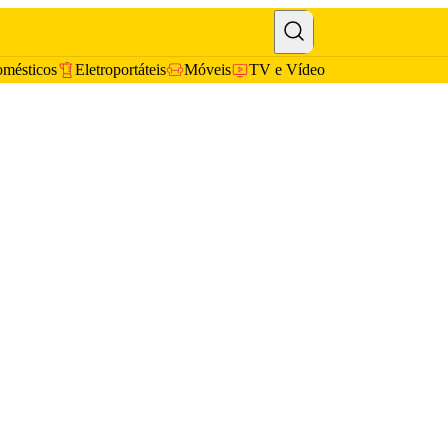
omésticos
Eletroportáteis
Móveis
TV e Vídeo