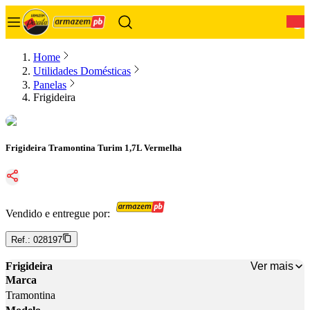
0
Home
Utilidades Domésticas
Panelas
Frigideira
Frigideira Tramontina Turim 1,7L Vermelha
Vendido e entregue por:
Ref.:
028197
Ver mais
Frigideira
Marca
Tramontina