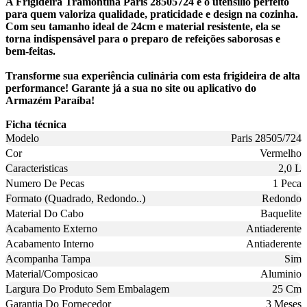
A Frigideira Tramontina Paris 28505724 é o utensílio perfeito
para quem valoriza qualidade, praticidade e design na cozinha.
Com seu tamanho ideal de 24cm e material resistente, ela se
torna indispensável para o preparo de refeições saborosas e
bem-feitas.
Transforme sua experiência culinária com esta frigideira de alta
performance! Garante já a sua no site ou aplicativo do
Armazém Paraíba!
Ficha técnica
Modelo
Paris 28505/724
Cor
Vermelho
Caracteristicas
2,0 L
Numero De Pecas
1 Peca
Formato (Quadrado, Redondo..)
Redondo
Material Do Cabo
Baquelite
Acabamento Externo
Antiaderente
Acabamento Interno
Antiaderente
Acompanha Tampa
Sim
Material/Composicao
Aluminio
Largura Do Produto Sem Embalagem
25 Cm
Garantia Do Fornecedor
3 Meses