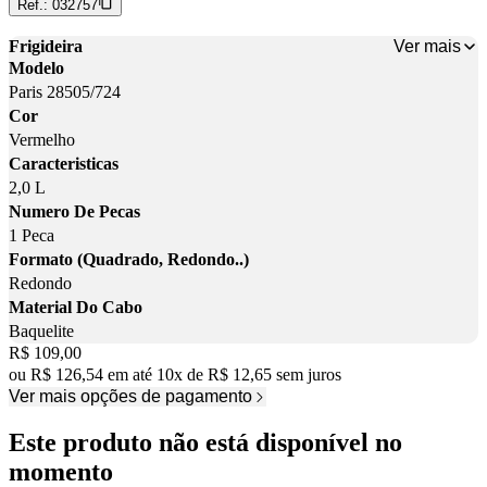
Ref.:
032757
Ver mais
Frigideira
Modelo
Paris 28505/724
Cor
Vermelho
Caracteristicas
2,0 L
Numero De Pecas
1 Peca
Formato (Quadrado, Redondo..)
Redondo
Material Do Cabo
Baquelite
Price:
R$ 109,00
ou
R$ 126,54
em até
10
x
de
R$ 12,65
sem juros
Ver mais opções de pagamento
Este produto não está disponível no
momento