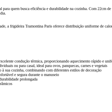
l para quem busca eficiência e durabilidade na cozinha. Com 22cm de di
dia.
e, a frigideira Tramontina Paris oferece distribuição uniforme de calor
xcelente condução térmica, proporcionando aquecimento rápido e unifor
ividuais ou para casal, ideal para ovos, panquecas, carnes e vegetais
ção à sua cozinha, combinando com diferentes estilos de decoração
fortável e segura durante o manuseio
e durabilidade prolongada
erâmicos