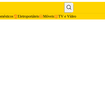
omésticos
Eletroportáteis
Móveis
TV e Vídeo