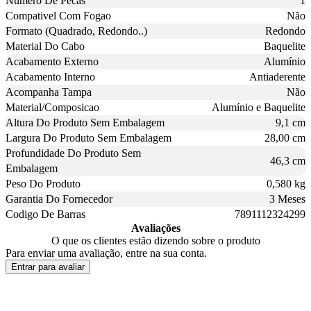
Numero De Pecas
1
Compativel Com Fogao
Não
Formato (Quadrado, Redondo..)
Redondo
Material Do Cabo
Baquelite
Acabamento Externo
Alumínio
Acabamento Interno
Antiaderente
Acompanha Tampa
Não
Material/Composicao
Alumínio e Baquelite
Altura Do Produto Sem Embalagem
9,1 cm
Largura Do Produto Sem Embalagem
28,00 cm
Profundidade Do Produto Sem
46,3 cm
Embalagem
Peso Do Produto
0,580 kg
Garantia Do Fornecedor
3 Meses
Codigo De Barras
7891112324299
Avaliações
O que os clientes estão dizendo sobre o produto
Para enviar uma avaliação, entre na sua conta.
Entrar para avaliar